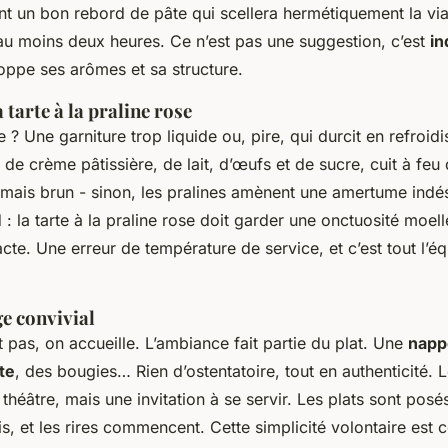
ant un bon rebord de pâte qui scellera hermétiquement la via
 au moins deux heures. Ce n’est pas une suggestion, c’est
in
oppe ses arômes et sa structure.
a tarte à la praline rose
 ? Une garniture trop liquide ou, pire, qui durcit en refroidi
 de crème pâtissière, de lait, d’œufs et de sucre, cuit à fe
jamais brun - sinon, les pralines amènent une amertume indés
d : la tarte à la praline rose doit garder une onctuosité moel
e. Une erreur de température de service, et c’est tout l’équ
ge convivial
 pas, on accueille. L’ambiance fait partie du plat. Une
napp
ite
, des bougies… Rien d’ostentatoire, tout en authenticité. 
héâtre, mais une invitation à se servir. Les plats sont posés
s, et les rires commencent. Cette simplicité volontaire est c