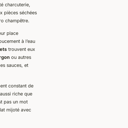
té charcuterie,
ux pièces séchées
ro champêtre.
eur place
oucement à l’eau
lets
trouvent eux
rgon
ou autres
les sauces, et
ment constant de
 aussi riche que
est pas un mot
lat mijoté avec