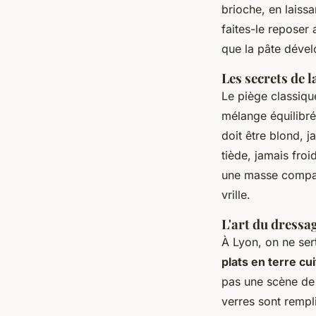
brioche, en laiss
faites-le reposer
que la pâte dével
Les secrets de l
Le piège classique
mélange équilibré
doit être blond, 
tiède, jamais froi
une masse compact
vrille.
L'art du dressa
À Lyon, on ne sert
plats en terre cu
pas une scène de t
verres sont rempli