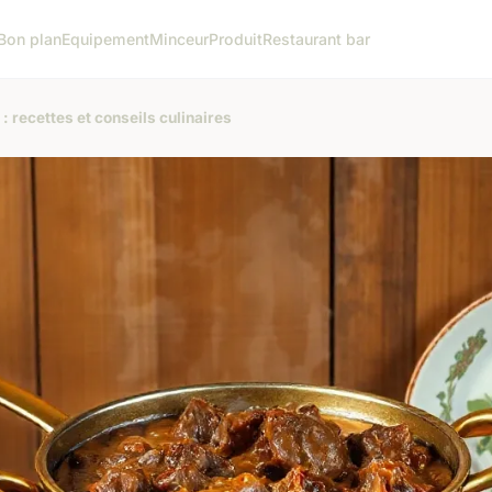
Bon plan
Equipement
Minceur
Produit
Restaurant bar
 recettes et conseils culinaires