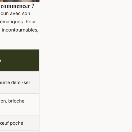
où commencer ?
hacun avec son
lématiques. Pour
s incontournables,
é
eurre demi-sel
on, brioche
 œuf poché