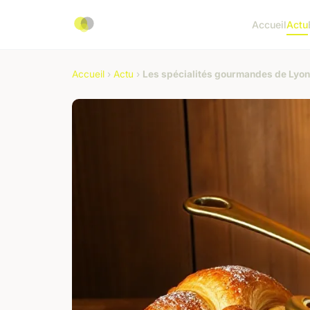
Accueil
Actu
Accueil
›
Actu
›
Les spécialités gourmandes de Lyon :