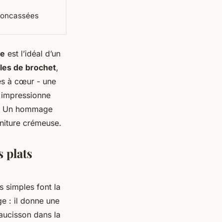
 concassées
se
est l’idéal d’un
les de brochet
,
es à cœur - une
, impressionne
 Un hommage
rniture crémeuse.
 plats
s simples font la
ge : il donne une
saucisson dans la