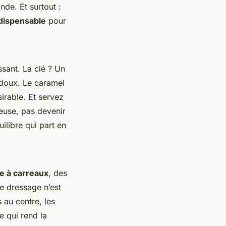
nde. Et surtout :
dispensable
pour
ssant. La clé ? Un
u doux. Le caramel
irable. Et servez
leuse, pas devenir
ilibre qui part en
e à carreaux
, des
Le dressage n’est
 au centre, les
e qui rend la