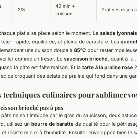
e
40 min +
2/3
Pralines roses
cuisson
chaque plat a sa place selon le moment. La
salade lyonnai
 tête : rapide, équilibrée, et pleine de caractère. Les
quenel
 demandent une cuisson douce à
85°C
pour rester moelleus
veiller comme un trésor. Le
saucisson brioché
, quant à lui
quand la pâte est faite maison. Et la
tarte à la praline rose
?
 avec ce croquant des éclats de praline qui fond dans une ga
s techniques culinaires pour sublimer vos
cisson brioché pas à pas
a pâte ne soit imbibée par le gras du saucisson, deux astuce
d, utilisez un
beurre de baratte
de qualité pour le pétrissa
 et résiste mieux à l’humidité. Ensuite, enveloppez bien le 