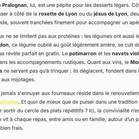
e Pralognan
, lui, est une pépite pour les desserts légers. Cô
ser à côté de la
rosette de Lyon
ou du
jésus de Lyon
, de
onde, souvent tranchées finement pour accompagner un apé
x ne se limitent pas aux protéines : les légumes ont aussi l
rdon
, ce légume oublié au goût légèrement amère, se cuit d
se révèle parfait en gratin. Le
potimarron
et les
navets vio
dans les accompagnements rustiques. Quant aux vins, le
Mo
s
ne servent pas qu’à trinquer : ils déglacent, fondent dans 
 aux mijotages.
 jamais s'ennuyer aux fourneaux réside dans le renouvelle
ulinaires
. Et quoi de mieux que de puiser dans une tradition
 sortir du cercle des plats répétitifs ? Ici, la convivialité n’
e vit à chaque repas, entre amis ou en famille, autour d’un p
bien frais.