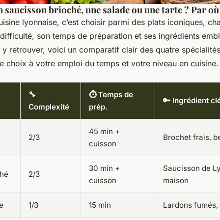
n saucisson brioché, une salade ou une tarte ? Par 
uisine lyonnaise, c’est choisir parmi des plats iconiques, c
difficulté, son temps de préparation et ses ingrédients emb
y retrouver, voici un comparatif clair des quatre spécialité
e choix à votre emploi du temps et votre niveau en cuisine.
🔧
⏱️ Temps de
🔑 Ingrédient cl
Complexité
prép.
45 min +
2/3
Brochet frais, b
cuisson
30 min +
Saucisson de Ly
ché
2/3
cuisson
maison
e
1/3
15 min
Lardons fumés,