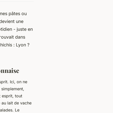
êmes pâtes ou
 devient une
tidien - juste en
trouvait dans
ichis : Lyon ?
onnaise
rit. Ici, on ne
s simplement,
esprit, tout
 au lait de vache
salades. Le