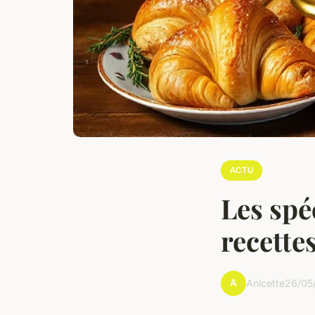
ACTU
Les spé
recettes
A
Anicette
26/05