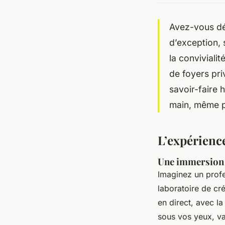
Avez-vous déj
d’exception, 
la convivialit
de foyers priv
savoir-faire 
main, même p
L’expérience
Une immersion 
Imaginez un profe
laboratoire de cré
en direct, avec la
sous vos yeux, va