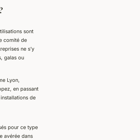
?
ilisations sont
e comité de
reprises ne s’y
s, galas ou
mme Lyon,
opez, en passant
installations de
isés pour ce type
ce avérée dans