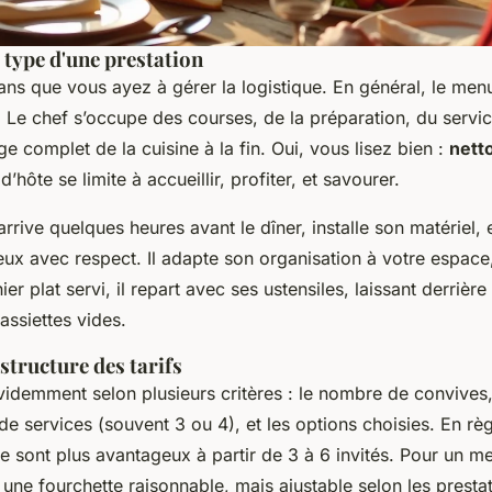
type d'une prestation
ns que vous ayez à gérer la logistique. En général, le menu
. Le chef s’occupe des courses, de la préparation, du servic
 complet de la cuisine à la fin. Oui, vous lisez bien :
nett
 d’hôte se limite à accueillir, profiter, et savourer.
 arrive quelques heures avant le dîner, installe son matériel,
eux avec respect. Il adapte son organisation à votre espace
ier plat servi, il repart avec ses ustensiles, laissant derrière
 assiettes vides.
tructure des tarifs
évidemment selon plusieurs critères : le nombre de convives
e services (souvent 3 ou 4), et les options choisies. En règ
ne sont plus avantageux à partir de 3 à 6 invités. Pour un m
e fourchette raisonnable, mais ajustable selon les prestat