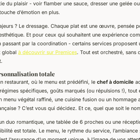
tie du plaisir - voir flamber une sauce, dresser une gelée ou 
 touche d’émotion en plus.
ajeurs ? Le dressage. Chaque plat est une œuvre, pensée p
sthétique. Et pour ceux qui souhaitent une expérience comp
n passant par la coordination - certains services proposent 
 global
à découvrir sur Premices
. Tout est orchestré, sans
t.
rsonnalisation totale
n restaurant, où le menu est prédéfini, le
chef à domicile
ad
 régimes spécifiques, goûts marqués (ou répulsions !), tout e
n menu végétal raffiné, une cuisine fusion ou un hommage 
nçaise ? C’est vous qui décidez. Et ce, quel que soit le nom
un duo romantique, une tablée de 6 proches ou une récept
ibilité est totale. Le menu, le rythme du service, l’ambiance 
’est l’assurance d’un moment unique, à l’image de vos atten