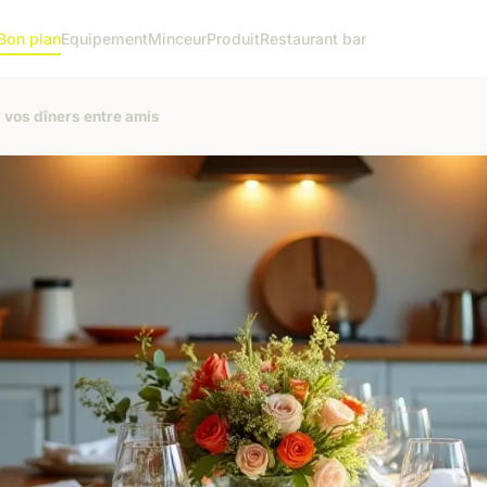
Bon plan
Equipement
Minceur
Produit
Restaurant bar
r vos dîners entre amis