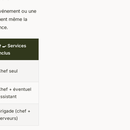
événement ou une
luent même la
nce.
‍🍳 Services
nclus
hef seul
hef + éventuel
ssistant
rigade (chef +
erveurs)