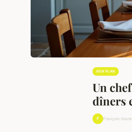
BON PLAN
Un chef
dîners 
F
François-Xavie