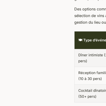
Des options comm
sélection de vins
gestion du lieu o
🍽️ Type d’évén
Dîner intimiste (
pers)
Réception famil
(10 à 30 pers)
Cocktail dînatoi
(50+ pers)