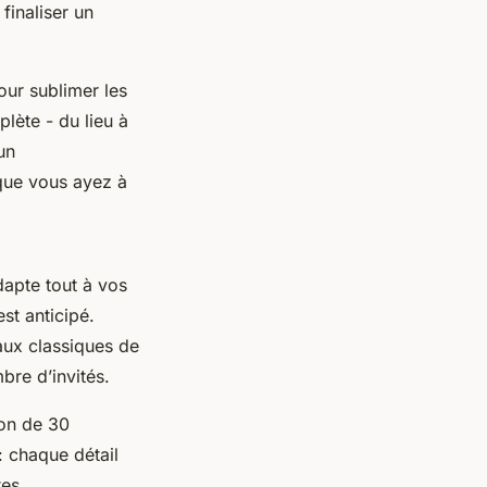
finaliser un
our sublimer les
lète - du lieu à
un
 que vous ayez à
apte tout à vos
st anticipé.
aux classiques de
bre d’invités.
ion de 30
: chaque détail
tes.