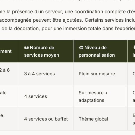
e la présence d’un serveur, une coordination complète d’
 accompagnée peuvent être ajoutées. Certains services inc
u de la décoration, pour une immersion totale dans l’expérie
📜 Nombre de
🎨 Niveau de

ement
services moyen
personnalisation
i
2 à 6
3 à 4 services
Plein sur mesure
C
iale
Sur mesure +
C
4 services
adaptations
a
re
B
4 services ou buffet
Thème global
s