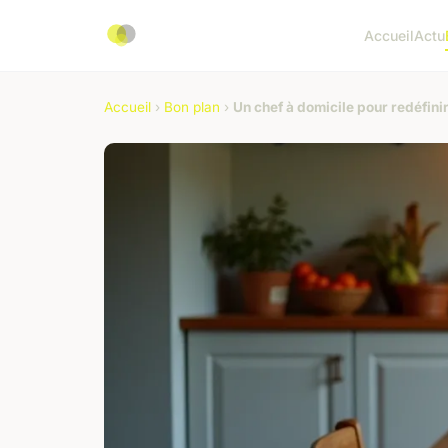
Accueil
Actu
Accueil
›
Bon plan
›
Un chef à domicile pour redéfini