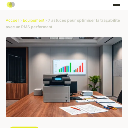
Accueil
›
Equipement
›
7 astuces pour optimiser la traçabilité
avec un PMS performant