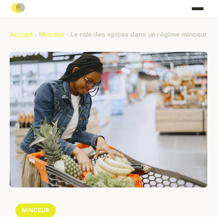
Accueil
›
Minceur
›
Le rôle des épices dans un régime minceur
MINCEUR